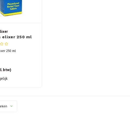
lixer
 elixer 250 ml
ixer 250 ml
l. btw)
elijk
keken