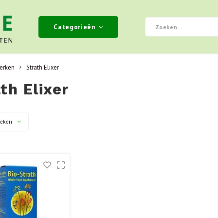
Categorieën
erken
Strath Elixer
th Elixer
keken