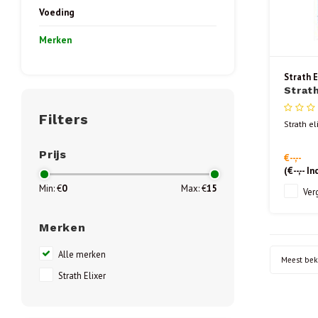
Voeding
Merken
Strath E
Strath
Filters
Strath el
Prijs
€--,--
(
€--,--
Inc
Min: €
0
Max: €
15
Verg
Merken
Alle merken
Meest be
Strath Elixer