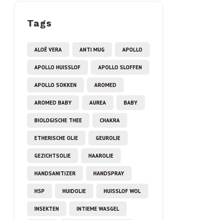
Tags
ALOË VERA
ANTI MUG
APOLLO
APOLLO HUISSLOF
APOLLO SLOFFEN
APOLLO SOKKEN
AROMED
AROMED BABY
AUREA
BABY
BIOLOGISCHE THEE
CHAKRA
ETHERISCHE OLIE
GEUROLIE
GEZICHTSOLIE
HAAROLIE
HANDSANITIZER
HANDSPRAY
HSP
HUIDOLIE
HUISSLOF WOL
INSEKTEN
INTIEME WASGEL