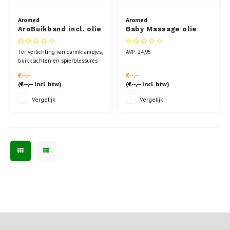
Aromed
Aromed
AroBuikband incl. olie
Baby Massage olie
20ml
BIO 100 ml
Ter verlichting van darmkrampjes,
AVP: 24,95
buikklachten en spierblessures
bij kinderen.
€--,--
€--,--
Voor baby’s in de eerste
(
€--,--
Incl. btw)
(
€--,--
Incl. btw)
levensmaanden en kinderen
waarvan de darmwerking
Vergelijk
Vergelijk
opspeelt.