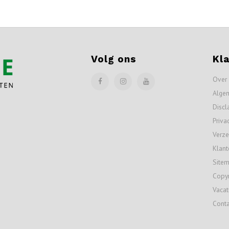
Volg ons
Kl
Over
Alge
Discl
Priva
Verze
Klant
Site
Copyr
Vacat
Conta