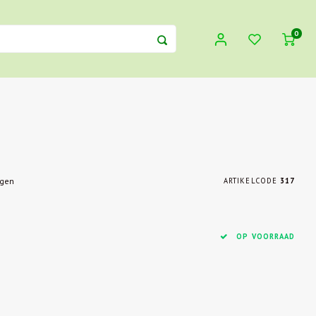
0
egen
ARTIKELCODE
317
OP VOORRAAD