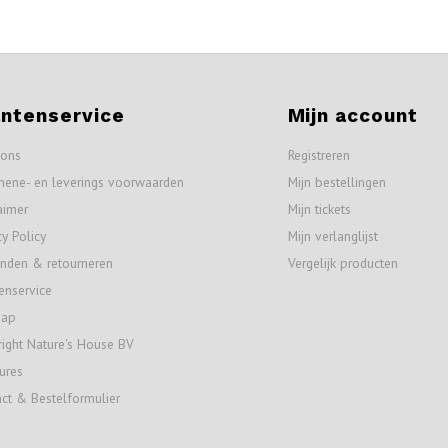
antenservice
Mijn account
 ons
Registreren
mene- en leverings voorwaarden
Mijn bestellingen
aimer
Mijn tickets
cy Policy
Mijn verlanglijst
nden & retourneren
Vergelijk producten
enservice
map
ight Nature's House BV
ures
ct & Bestelformulier