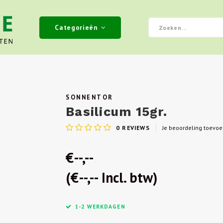
Categorieën
SONNENTOR
Basilicum 15gr.
0
REVIEWS
Je beoordeling toevo
€--,--
(€--,-- Incl. btw)
1-2 WERKDAGEN