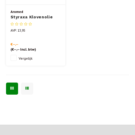
Aromed
Styraxa Klovenolie
30ml
AVP: 13,95
€--,--
(
€--,--
Incl. btw)
Vergelijk