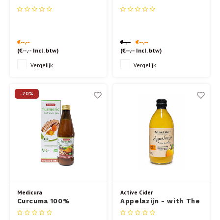
25gr.
vruchtsap BIO 330ml
€--,--
€--,--
€--,--
(
€--,--
Incl. btw)
(
€--,--
Incl. btw)
Vergelijk
Vergelijk
-20%
Medicura
Active Cider
Curcuma 100%
Appelazijn - with The
vruchtsap BIO 330ml
Mother- met gember
en kurkuma 500 ml