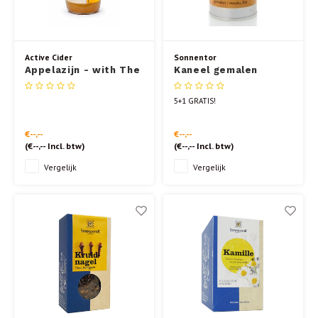
Active Cider
Sonnentor
Appelazijn - with The
Kaneel gemalen
Mother 500 ml
strooibus 40gr.
5+1 GRATIS!
€--,--
€--,--
(
€--,--
Incl. btw)
(
€--,--
Incl. btw)
Vergelijk
Vergelijk