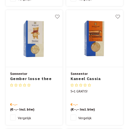
Sonnentor
Sonnentor
Gember losse thee
Kaneel Cassia
90gr.
Gemalen 40gr.
5+1 GRATIS!
€--,--
€--,--
(
€--,--
Incl. btw)
(
€--,--
Incl. btw)
Vergelijk
Vergelijk