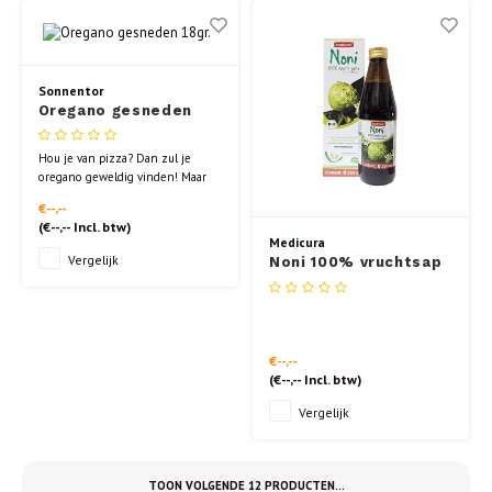
Sonnentor
Oregano gesneden
18gr.
Hou je van pizza? Dan zul je
oregano geweldig vinden! Maar
ook in pesto, spreads,
€--,--
pastagerechten en tomaten roept
(
€--,--
Incl. btw)
het vakantieherinneringen op
Medicura
van Bella Italia.
Vergelijk
Noni 100% vruchtsap
BIO 330ml
€--,--
(
€--,--
Incl. btw)
Vergelijk
TOON VOLGENDE
12
PRODUCTEN...