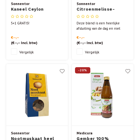
Sonnentor
Sonnentor
Kaneel Ceylon
Citroenmelisse-
Gemalen 40gr.
Verbena-Lavendel
theezakjes
5+1 GRATIS!
Deze blend is een heerlijke
afsluiting van de dag en niet
alleen qua smaak. De
€--,--
€--,--
citroenachtige smaak,
(
€--,--
Incl. btw)
(
€--,--
Incl. btw)
gecombineerd met de geur van
lavendel helpt je zachtjes tot rust
Vergelijk
Vergelijk
te komen en te ontspannen.
-20%
Sonnentor
Medicura
Nootmuskaat heel
Gember 100%