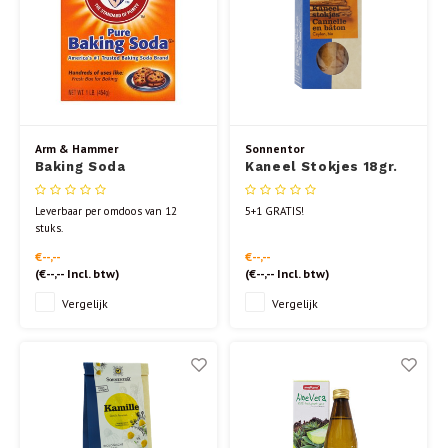
Arm & Hammer
Sonnentor
Baking Soda
Kaneel Stokjes 18gr.
Leverbaar per omdoos van 12
5+1 GRATIS!
stuks.
Baking Soda van Arm & Hammer
€--,--
€--,--
is een puur en multifunctioneel
(
€--,--
Incl. btw)
(
€--,--
Incl. btw)
product en is een natuurlijk
mineraal, zonder aluminium en
Vergelijk
Vergelijk
een ecologisch verantwoord.