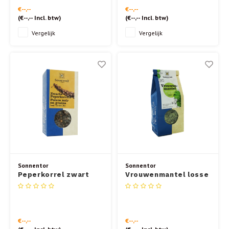
chocolademunt. Deze
€--,--
€--,--
samenstelling is veelzijdiger dan
(
€--,--
Incl. btw)
(
€--,--
Incl. btw)
pure pepermunt. Ook heerlijk om
koud te drinken op warme
Vergelijk
Vergelijk
zomerdagen.
Sonnentor
Sonnentor
Peperkorrel zwart
Vrouwenmantel losse
55gr.
thee 40gr.
€--,--
€--,--
(
€--,--
Incl. btw)
(
€--,--
Incl. btw)