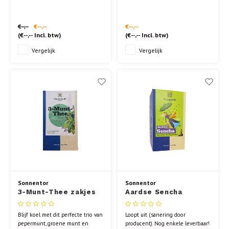
€--,--
€--,--
€--,--
(
€--,--
Incl. btw)
(
€--,--
Incl. btw)
Vergelijk
Vergelijk
Sonnentor
Sonnentor
3-Munt-Thee zakjes
Aardse Sencha
groene thee builtjes
18st.
Blijf koel met dit perfecte trio van
Loopt uit (sanering door
pepermunt, groene munt en
producent). Nog enkele leverbaar!