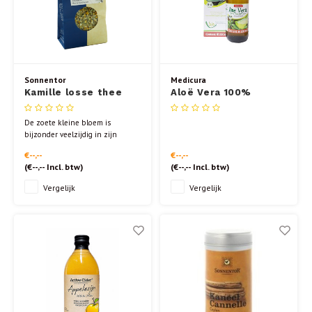
Sonnentor
Medicura
Kamille losse thee
Aloë Vera 100%
50gr.
vruchtsap BIO 330ml
De zoete kleine bloem is
bijzonder veelzijdig in zijn
toepassing en wordt niet alleen
€--,--
€--,--
door grootmoeders gebruikt als
(
€--,--
Incl. btw)
(
€--,--
Incl. btw)
een manusje van alles. Genoten
met honing en citroen, kamille
Vergelijk
Vergelijk
thee is een klassieker in het
koude seizoen.