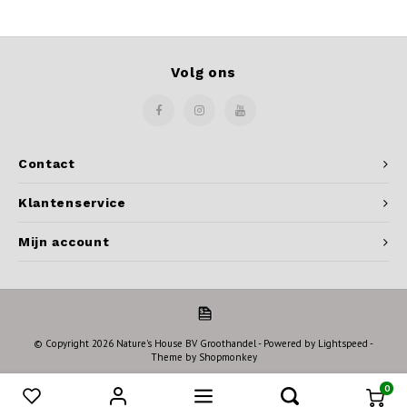
Volg ons
Contact
Klantenservice
Mijn account
© Copyright 2026 Nature's House BV Groothandel - Powered by
Lightspeed
-
Theme by
Shopmonkey
0
Vergelijk producten
0