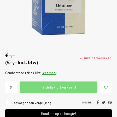
€--,--
NIET OP VOORRAAD
(€--,-- Incl. btw)
Gember thee zakjes 18st.
Lees meer
Tijdelijk uitverkocht
DELEN:
Toevoegen aan vergelijking
Houd me op de hoogte!