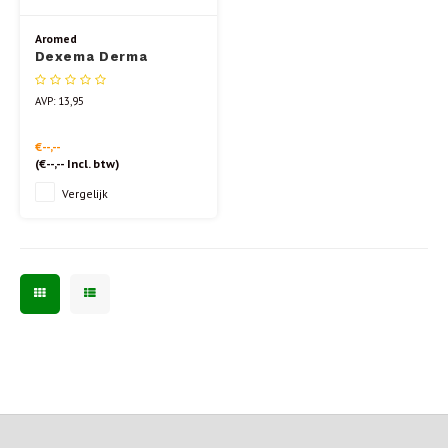
Aromed
Dexema Derma
Voetspray 20 ml
AVP: 13,95
€--,--
(
€--,--
Incl. btw)
Vergelijk