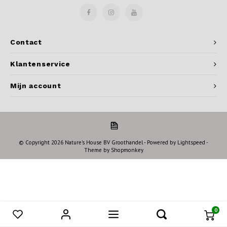
Contact
Klantenservice
Mijn account
© Copyright 2026 Nature's House BV Groothandel - Powered by
Lightspeed
-
Theme by
Shopmonkey
0
Vergelijk producten
0