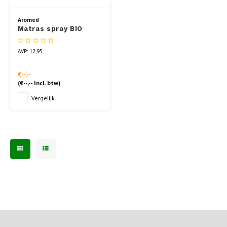
Aromed
Matras spray BIO
100ml
AVP: 12,95
€--,--
(
€--,--
Incl. btw)
Vergelijk