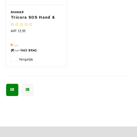
Aromed
Tricura SOS Hand &
Voetcrème BIO 50gr
AVP: 13,95
€--,--
(
€--,--
Incl. btw)
Vergelijk