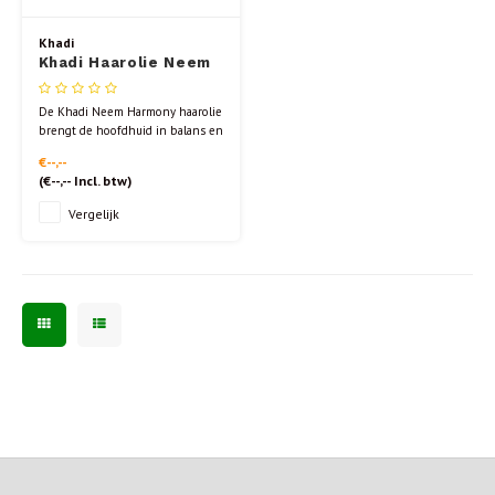
Khadi
Khadi Haarolie Neem
Harmony 50ml.
De Khadi Neem Harmony haarolie
brengt de hoofdhuid in balans en
bevat bruine mosterdolie en
€--,--
neem die de hoofdhuid kalmeren,
(
€--,--
Incl. btw)
de productie van talg reguleren
en roos tegengaan.
Vergelijk