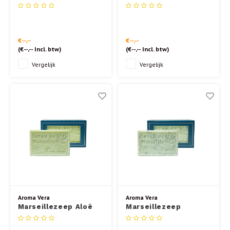
Sandelhout 125 gr.
Amandel 125 gr.
€--,--
€--,--
(
€--,--
Incl. btw)
(
€--,--
Incl. btw)
Vergelijk
Vergelijk
Aroma Vera
Aroma Vera
Marseillezeep Aloë
Marseillezeep
Vera 125 gr.
Eucalyptus 125 gr.