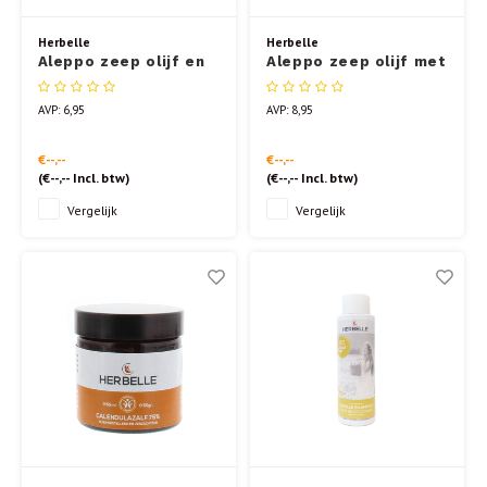
Herbelle
Herbelle
Aleppo zeep olijf en
Aleppo zeep olijf met
water
16% laurier
AVP: 6,95
AVP: 8,95
€--,--
€--,--
(
€--,--
Incl. btw)
(
€--,--
Incl. btw)
Vergelijk
Vergelijk