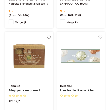
Herbelle Brandnetel shampoo is
SHAMPOO [VOL HAAR]
uitstekend dagelijks te gebruiken
€--,--
€--,--
bij vet tot normaal haar.
(
€--,--
Incl. btw)
(
€--,--
Incl. btw)
Deze 100% natuurlijke
brandnetel shampoo zorgt bij
Vergelijk
Vergelijk
regelmatig gebruik voor vol en
stevig haar.
Herbelle
Herbelle
Aleppo zeep met
Herbelle Roze klei
40% laurierolie
Superfijn bulk 15kg
ECOCERT
AVP: 12,95