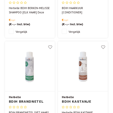
MELISSE SHAMPOO
[CONDITIONER]
[ELK HAAR]
Herbelle BDIH BERKEN-MELISSE
BDIH HAARKUUR
SHAMPOO [ELK HAAR] Deze
[CONDITIONER]
100% natuurlijke shampoo kan
€--,--
€--,--
door het hele gezin gebruikt
(
€--,--
Incl. btw)
(
€--,--
Incl. btw)
worden en is geschikt voor elk
haartype.
Vergelijk
Vergelijk
De milde werking van de berken-
melisse shampoo verzorgt de
hoofdhuid en ruikt heerlijk!
Herbelle
Herbelle
BDIH BRANDNETEL
BDIH KASTANJE
[VET HAAR]
SHAMPOO [VOL HAAR]
BDIH BRANDNETEL [VET HAAR]
Herbelle BDIH KASTANJE