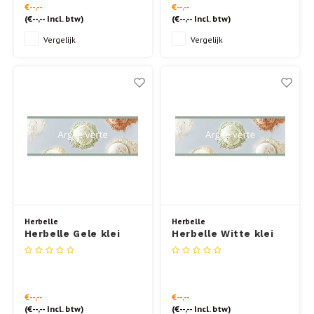
€--,--
€--,--
(
€--,--
Incl. btw)
(
€--,--
Incl. btw)
Vergelijk
Vergelijk
Herbelle
Herbelle
Herbelle Gele klei
Herbelle Witte klei
Superfijn bulk 19kg
Superfijn bulk 20kg
ECOCERT
ECOCERT
€--,--
€--,--
(
€--,--
Incl. btw)
(
€--,--
Incl. btw)