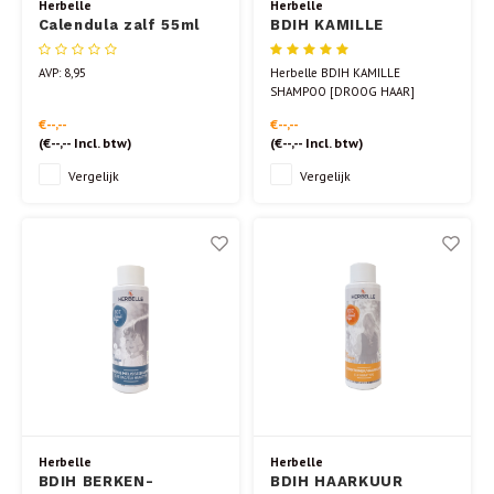
Herbelle
Herbelle
Calendula zalf 55ml
BDIH KAMILLE
SHAMPOO [DROOG
HAAR]
AVP: 8,95
Herbelle BDIH KAMILLE
SHAMPOO [DROOG HAAR]
Herbelle Kamille shampoo reinigt
€--,--
€--,--
het haar, zonder dat het
(
€--,--
Incl. btw)
(
€--,--
Incl. btw)
uitdroogt.
Kamille staat als kruid bekend om
Vergelijk
Vergelijk
haar positieve werking op de huid,
het werkt verwarmend, kalmerend
en verzachtend.
Herbelle
Herbelle
BDIH BERKEN-
BDIH HAARKUUR