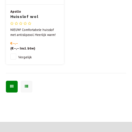
Apollo
Huisslof wol
Antraciet anti slip, 1
paar UITLOPEND
NIEUW! Comfortabele huisslof
met antislipzool. Heerlijk warm!
OP=OP
€--,--
(
€--,--
Incl. btw)
Vergelijk