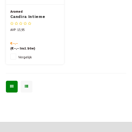
Aromed
Candira Intieme
Hygiëne spray 50 ml
AVP: 13,95
€--,--
(
€--,--
Incl. btw)
Vergelijk