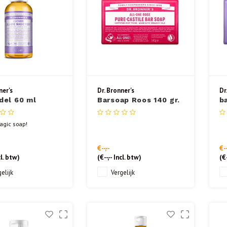
ner's
Dr. Bronner's
Dr
del 60 ml
Barsoap Roos 140 gr.
b
1
agic soap!
€--,--
€--
l. btw)
(
€--,--
Incl. btw)
(
€-
elijk
Vergelijk