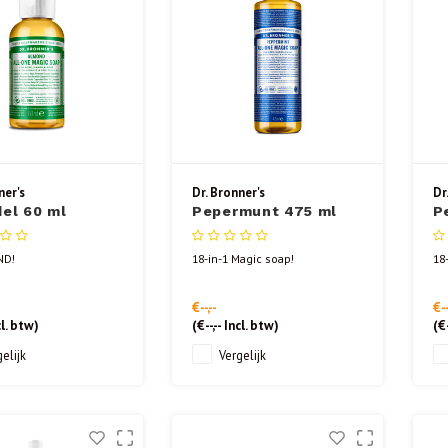
ner's
Dr. Bronner's
Dr
el 60 ml
Pepermunt 475 ml
P
ND!
18-in-1 Magic soap!
18
€--,--
€--
l. btw)
(
€--,--
Incl. btw)
(
€-
elijk
Vergelijk