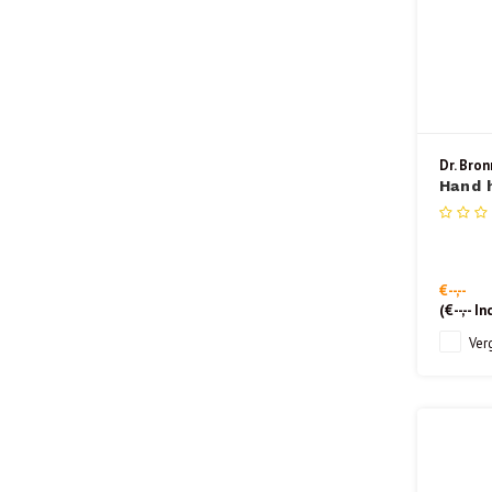
Dr. Bron
Hand 
lavend
€--,--
(
€--,--
Inc
Verg