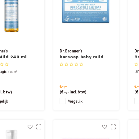
ner's
Dr. Bronner's
Dr
Mild 240 ml
barsoap baby mild
B
140gr
L
agic soap!
UI
€--,--
€--
l. btw)
(
€--,--
Incl. btw)
(
€-
elijk
Vergelijk