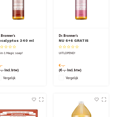
. Bronner's
Dr. Bronner's
ucalyptus 240 ml
NU 6+6 GRATIS
Cherry Blossom 240
ml
-in-1 Magic soap!
UITLOPEND!
,--
€--,--
-,--
Incl. btw)
(
€--,--
Incl. btw)
Vergelijk
Vergelijk