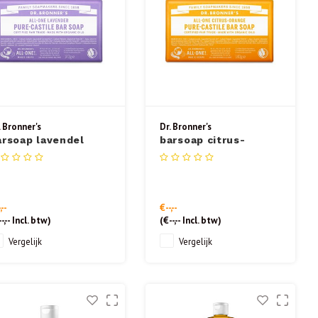
. Bronner's
Dr. Bronner's
arsoap lavendel
barsoap citrus-
40gr
orange 140gr
,--
€--,--
-,--
Incl. btw)
(
€--,--
Incl. btw)
Vergelijk
Vergelijk