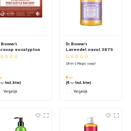
. Bronner's
Dr. Bronner's
arsoap eucalyptus
Lavendel navul 3875
40gr
ml
18-in-1 Magic soap!
,--
€--,--
-,--
Incl. btw)
(
€--,--
Incl. btw)
Vergelijk
Vergelijk