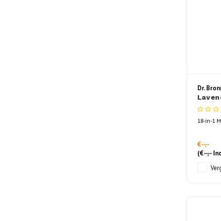
Dr. Bron
Laven
18-in-1 M
€--,--
(
€--,--
Inc
Verg