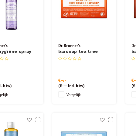
ner's
Dr. Bronner's
Dr
hygiëne spray
barsoap tea tree
b
el 60 ml.
140gr
1
€--,--
€--
l. btw)
(
€--,--
Incl. btw)
(
€-
elijk
Vergelijk