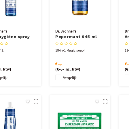
ner's
Dr. Bronner's
Dr
hygiëne spray
Pepermunt 945 ml
A
munt 60 ml
IS!
18-in-1 Magic soap!
18
€--,--
€--
l. btw)
(
€--,--
Incl. btw)
(
€-
elijk
Vergelijk