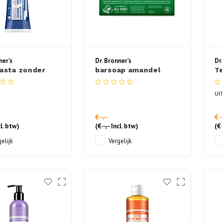
ner's
Dr. Bronner's
Dr
asta zonder
barsoap amandel
T
de mint 140 gr.
140gr
UI
€--,--
€--
l. btw)
(
€--,--
Incl. btw)
(
€-
elijk
Vergelijk