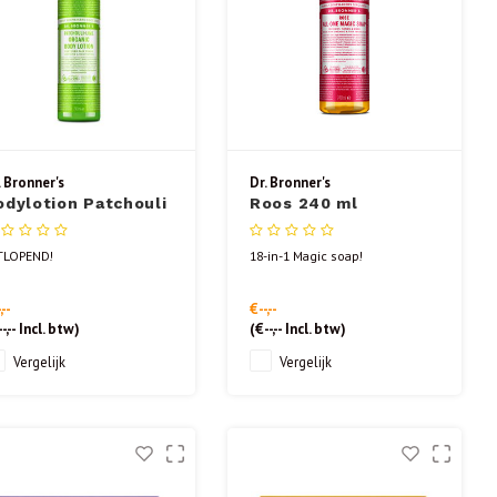
. Bronner's
Dr. Bronner's
odylotion Patchouli
Roos 240 ml
imoen 240 ml
TLOPEND!
18-in-1 Magic soap!
,--
€--,--
-,--
Incl. btw)
(
€--,--
Incl. btw)
Vergelijk
Vergelijk