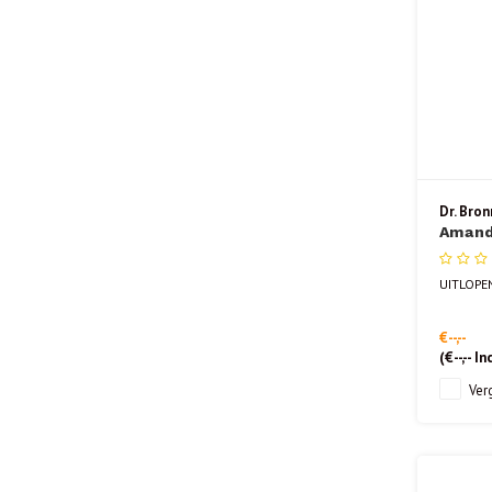
Dr. Bron
Amand
UITLOPE
€--,--
(
€--,--
Inc
Verg