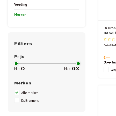
Voeding
Merken
Dr. Bron
Hand 
peper
Filters
6+6 GRAT
Prijs
€--,--
(
€--,--
Inc
Min: €
0
Max: €
100
Verg
Merken
Alle merken
Dr. Bronner's