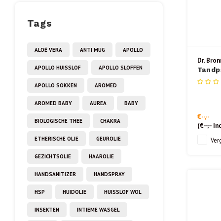
Tags
ALOË VERA
ANTI MUG
APOLLO
Dr. Bron
APOLLO HUISSLOF
APOLLO SLOFFEN
Tandp
fluori
APOLLO SOKKEN
AROMED
AROMED BABY
AUREA
BABY
€--,--
BIOLOGISCHE THEE
CHAKRA
(
€--,--
Inc
ETHERISCHE OLIE
GEUROLIE
Verg
GEZICHTSOLIE
HAAROLIE
HANDSANITIZER
HANDSPRAY
HSP
HUIDOLIE
HUISSLOF WOL
INSEKTEN
INTIEME WASGEL