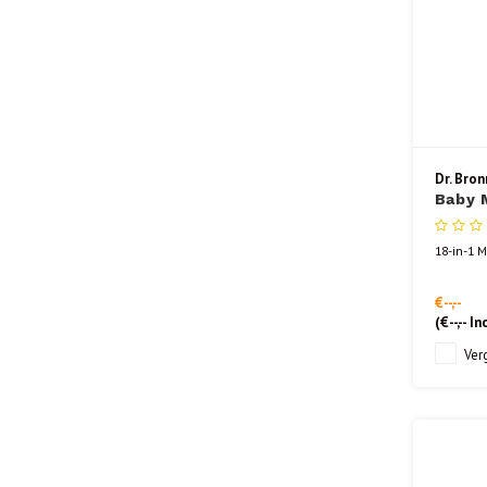
Dr. Bron
Baby 
18-in-1 M
€--,--
(
€--,--
Inc
Verg