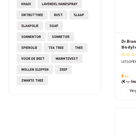
KHADI
LAVENDEL HANDSPRAY
ONTBIJTTHEE
RUST
SLAAP
SLAAPOLIE
SOAP
SONNENTOR
SONNETOR
Dr. Bron
Bodyl
SPIEROLIE
TEA TREE
THEE
Kokos
VOOR DE BEET
WARMTEVEST
UITLOPE
WOLLEN SLOFFEN
ZEEP
€--,--
ZWARTE THEE
(
€--,--
Inc
Verg