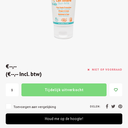
€--,--
NIET OP VOORRAAD
(€--,-- Incl. btw)
Tijdelijk uitverkocht
DELEN:
Toevoegen aan vergelijking
Houd me op de hoogte!