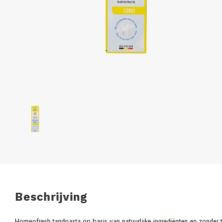
Beschrijving
Homeofresh tandpasta op basis van natuurlijke ingrediënten en zonder t