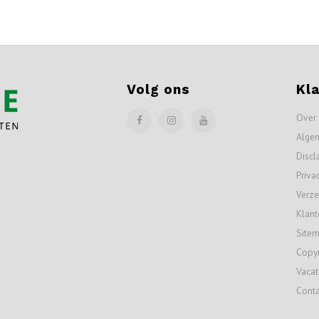
Volg ons
Kl
Over
Alge
Discl
Priva
Verze
Klant
Site
Copyr
Vacat
Conta