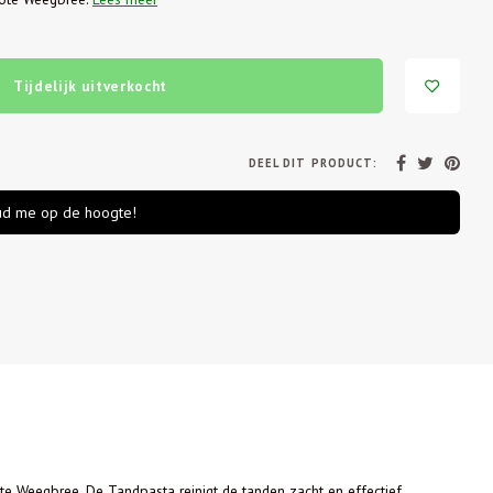
Tijdelijk uitverkocht
DEEL DIT PRODUCT:
d me op de hoogte!
e Weegbree. De Tandpasta reinigt de tanden zacht en effectief,