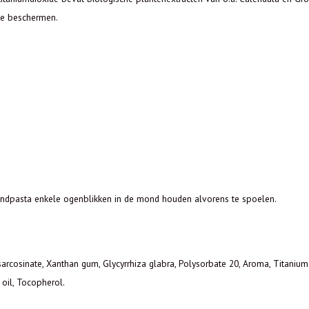
 te beschermen.
 tandpasta enkele ogenblikken in de mond houden alvorens te spoelen.
rylsarcosinate, Xanthan gum, Glycyrrhiza glabra, Polysorbate 20, Aroma, Titani
 oil, Tocopherol.