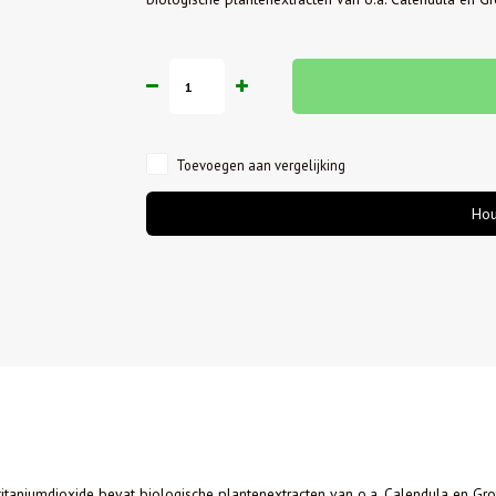
Toevoegen aan vergelijking
Hou
itaniumdioxide bevat biologische plantenextracten van o.a. Calendula en Grot