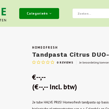
Categorieën
HOMEOFRESH
Tandpasta Citrus DUO-
0
REVIEWS
Je beoordeling toevo
€--,--
(€--,-- Incl. btw)
2e tube HALVE PRIJS! Homeofresh tandpasta op basis v
biologische plantenextracten van o.a. Calendula en G