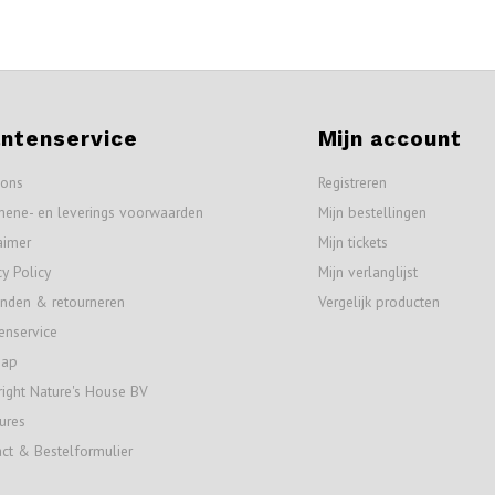
antenservice
Mijn account
 ons
Registreren
mene- en leverings voorwaarden
Mijn bestellingen
aimer
Mijn tickets
cy Policy
Mijn verlanglijst
nden & retourneren
Vergelijk producten
enservice
map
ight Nature's House BV
ures
ct & Bestelformulier