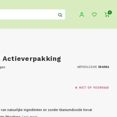
0
 Actieverpakking
egen
ARTIKELCODE
08408A
NIET OP VOORRAAD
an natuurlijke ingrediënten en zonder titaniumdioxide bevat
rote Weegbree.
Lees meer