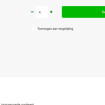
T
Toevoegen aan vergelijking
 (grasgevoerde runderen)