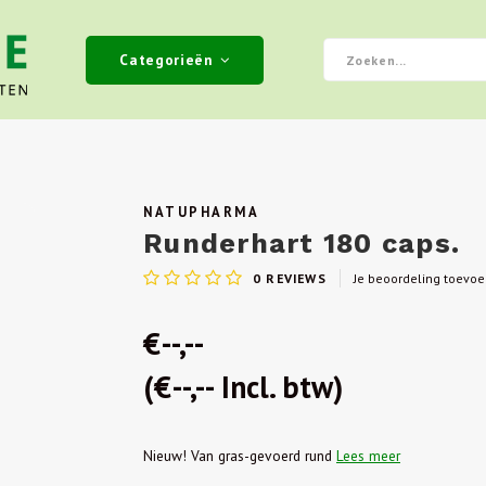
Categorieën
NATUPHARMA
Runderhart 180 caps.
0
REVIEWS
Je beoordeling toevo
€--,--
(€--,-- Incl. btw)
Nieuw! Van gras-gevoerd rund
Lees meer