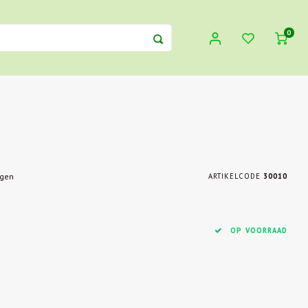
0
egen
ARTIKELCODE
30010
OP VOORRAAD