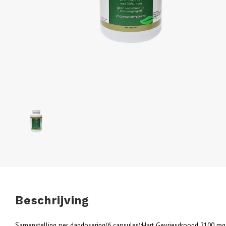
Beschrijving
Samenstelling per dagdosering(6 capsules):Hart Gevriesdroogd 2100 mg,