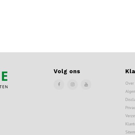
Volg ons
Kl
Over
Alge
Discl
Priva
Verze
Klant
Site