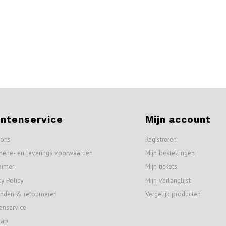
antenservice
Mijn account
 ons
Registreren
mene- en leverings voorwaarden
Mijn bestellingen
aimer
Mijn tickets
cy Policy
Mijn verlanglijst
nden & retourneren
Vergelijk producten
enservice
map