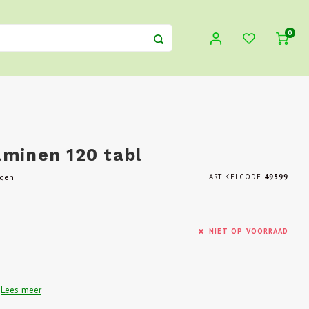
0
aminen 120 tabl
egen
ARTIKELCODE
49399
NIET OP VOORRAAD
n
Lees meer