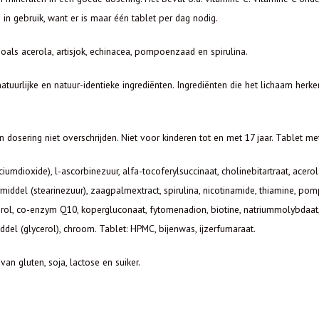
in gebruik, want er is maar één tablet per dag nodig.
 zoals acerola, artisjok, echinacea, pompoenzaad en spirulina.
tuurlijke en natuur-identieke ingrediënten. Ingrediënten die het lichaam her
n dosering niet overschrijden. Niet voor kinderen tot en met 17 jaar. Tablet m
iciumdioxide), l-ascorbinezuur, alfa-tocoferylsuccinaat, cholinebitartraat, acer
rmiddel (stearinezuur), zaagpalmextract, spirulina, nicotinamide, thiamine, p
rol, co-enzym Q10, kopergluconaat, fytomenadion, biotine, natriummolybdaat, 
middel (glycerol), chroom. Tablet: HPMC, bijenwas, ijzerfumaraat.
an gluten, soja, lactose en suiker.