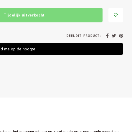
Tijdelijk uitverkocht
DEEL DIT PRODUCT:
d me op de hoogte!
ondersteunt het immuunsysteem en zorgt mede voor een goede weerstand