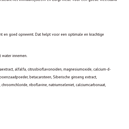
kent en goed opneemt. Dat helpt voor een optimale en krachtige
et water innemen.
olaextract, alfalfa, citrusbioflavonoiden, magnesiumoxide, calcium-d-
ompoenzaadpoeder, betacaroteen, Siberische ginseng extract,
chroomchloride, riboflavine, natriumseleniet, calciumcarbonaat,