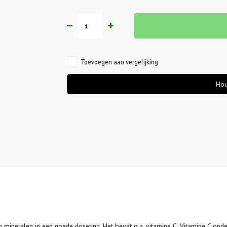
Toevoegen aan vergelijking
Hou
en mineralen in een goede dosering. Het bevat o.a. vitamine C. Vitamine C 