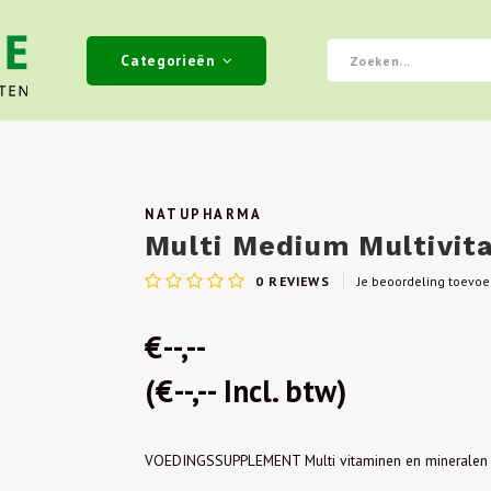
Categorieën
NATUPHARMA
Multi Medium Multivit
0
REVIEWS
Je beoordeling toevo
€--,--
(€--,-- Incl. btw)
VOEDINGSSUPPLEMENT Multi vitaminen en minerale