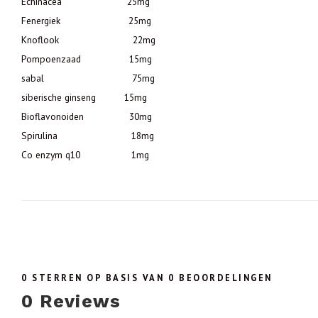
Echinacea 25mg
Fenergiek 25mg
Knoflook 22mg
Pompoenzaad 15mg
sabal 75mg
siberische ginseng 15mg
Bioflavonoiden 30mg
Spirulina 18mg
Co enzym q10 1mg
0
STERREN OP BASIS VAN
0
BEOORDELINGEN
0
Reviews