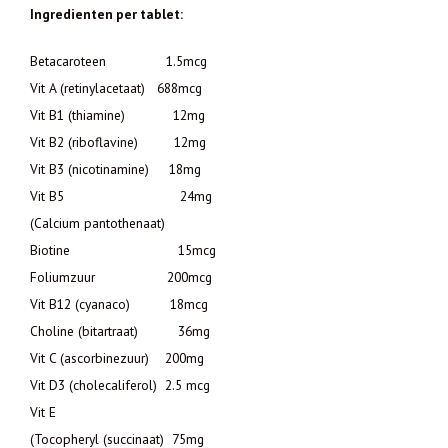
Ingredienten per tablet:
Betacaroteen 1.5mcg
Vit A (retinylacetaat) 688mcg
Vit B1 (thiamine) 12mg
Vit B2 (riboflavine) 12mg
Vit B3 (nicotinamine) 18mg
Vit B5 24mg
(Calcium pantothenaat)
Biotine 15mcg
Foliumzuur 200mcg
Vit B12 (cyanaco) 18mcg
Choline (bitartraat) 36mg
Vit C (ascorbinezuur) 200mg
Vit D3 (cholecaliferol) 2.5 mcg
Vit E
(Tocopheryl (succinaat) 75mg