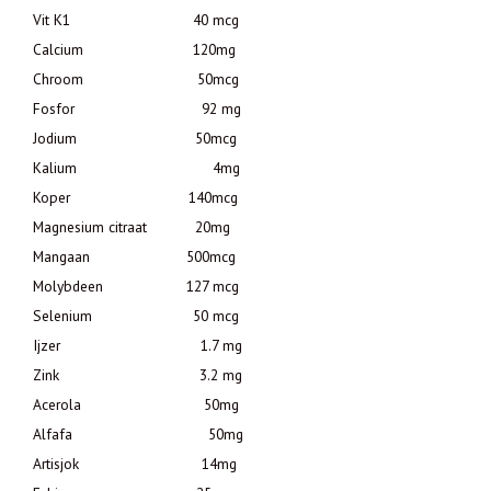
Vit K1 40 mcg
Calcium 120mg
Chroom 50mcg
Fosfor 92 mg
Jodium 50mcg
Kalium 4mg
Koper 140mcg
Magnesium citraat 20mg
Mangaan 500mcg
Molybdeen 127 mcg
Selenium 50 mcg
Ijzer 1.7 mg
Zink 3.2 mg
Acerola 50mg
Alfafa 50mg
Artisjok 14mg