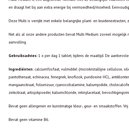
en draagt het bij aan extra energie bij vermoeidheid/moeheid. Eenvoudig 
Deze Multi is verrijkt met enkele belangrijke plant- en kruidenextracten,
Net als al onze andere producten bevat Multi Medium zoveel mogelijk na
aanvulling.
Gebruiksadvies:
1 x per dag 1 tablet, tijdens de maaltijd. De aanbevole
Ingrediënten:
calciumfosfaat, vulmiddel (microkristallijne cellulose, sil
pantothenaat, echinacea, fenegriek, knoflook, puridoxine HCL, antiklonte
mangaancitraat, foliumzuur, cyanocobalamine, kaliumjodide, cholecalcife
zinkcitraat, artisjokpoeder, kaliumchloride, retinylacetaat, bevochtigings
Bevat geen allergenen en kunstmatige kleur-, geur- en smaakstoffen. Vrij v
Bevat geen vitamine B6.