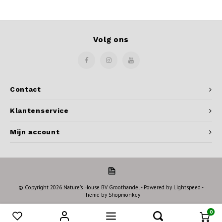
Volg ons
Contact
Klantenservice
Mijn account
© Copyright 2026 Nature's House BV Groothandel - Powered by
Lightspeed
-
Theme by
Shopmonkey
0
Vergelijk producten
0