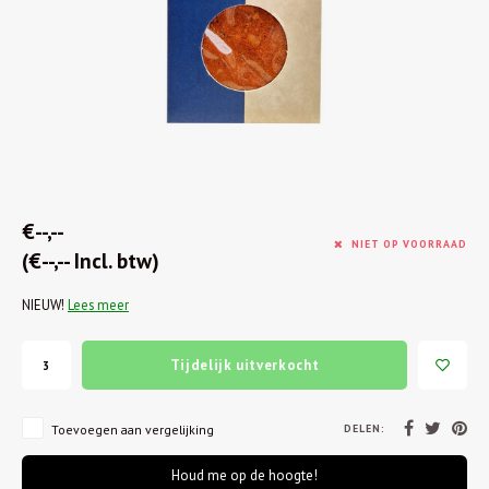
€--,--
NIET OP VOORRAAD
(€--,-- Incl. btw)
NIEUW!
Lees meer
Tijdelijk uitverkocht
DELEN:
Toevoegen aan vergelijking
Houd me op de hoogte!