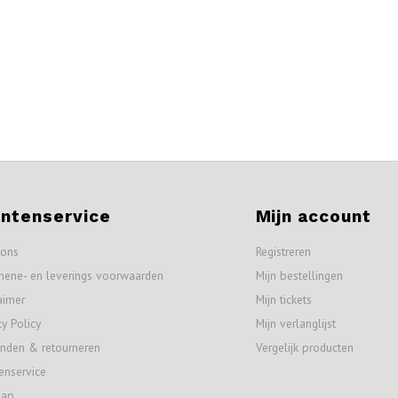
antenservice
Mijn account
 ons
Registreren
mene- en leverings voorwaarden
Mijn bestellingen
aimer
Mijn tickets
cy Policy
Mijn verlanglijst
nden & retourneren
Vergelijk producten
enservice
map