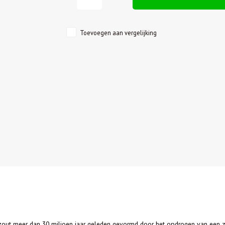
Toevoegen aan vergelijking
it zout meer dan 30 miljoen jaar geleden gevormd door het opdrogen van een z