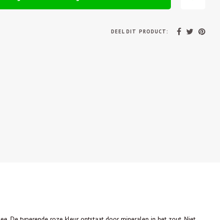
DEEL DIT PRODUCT:
ee. De typerende roze kleur ontstaat door mineralen in het zout. Niet