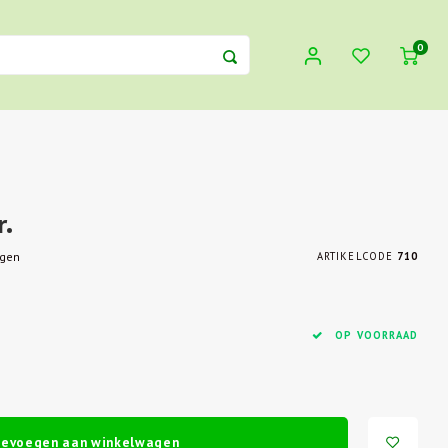
0
r.
egen
ARTIKELCODE
710
OP VOORRAAD
oevoegen aan winkelwagen