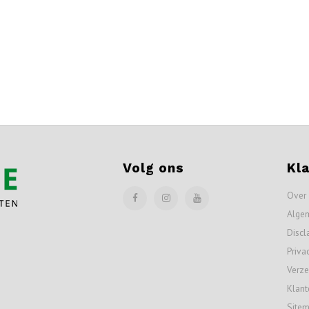
Volg ons
Kl
Over
Alge
Discl
Priva
Verze
Klant
Site