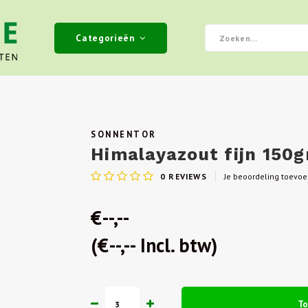
Categorieën
SONNENTOR
Himalayazout fijn 150g
0
REVIEWS
Je beoordeling toevo
€--,--
(€--,-- Incl. btw)
T