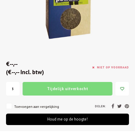
€--,--
NIET OP VOORRAAD
(€--,-- Incl. btw)
Tijdelijk uitverkocht
DELEN:
Toevoegen aan vergelijking
Houd me op de hoogte!