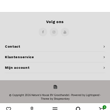
Volg ons
Contact
Klantenservice
Mijn account
© Copyright 2026 Nature's House BV Groothandel - Powered by
Lightspeed
-
Theme by
Shopmonkey
0
Vergelijk producten
0