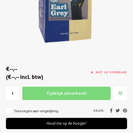
€--,--
NIET OP VOORRAAD
(€--,-- Incl. btw)
Tijdelijk uitverkocht
DELEN:
Toevoegen aan vergelijking
Houd me op de hoogte!