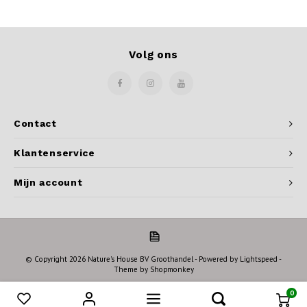
Volg ons
Contact
Klantenservice
Mijn account
© Copyright 2026 Nature's House BV Groothandel - Powered by
Lightspeed
-
Theme by
Shopmonkey
0
Vergelijk producten
0