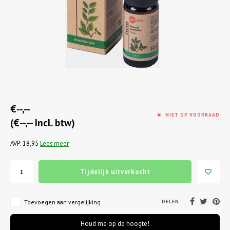
€--,--
NIET OP VOORRAAD
(€--,-- Incl. btw)
AVP: 18,95
Lees meer
Tijdelijk uitverkocht
DELEN:
Toevoegen aan vergelijking
Houd me op de hoogte!