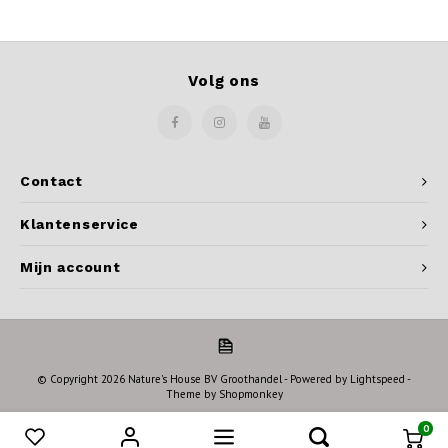
Volg ons
Contact
Klantenservice
Mijn account
© Copyright 2026 Nature's House BV Groothandel - Powered by
Lightspeed
-
Theme by
Shopmonkey
0
Vergelijk producten
0