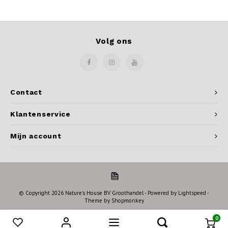
Volg ons
Contact
Klantenservice
Mijn account
© Copyright 2026 Nature's House BV Groothandel - Powered by
Lightspeed
-
Theme by
Shopmonkey
0
Vergelijk producten
0