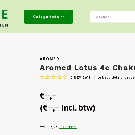
Categorieën
AROMED
Aromed Lotus 4e Chakr
0
REVIEWS
Je beoordeling toevo
€--,--
(€--,-- Incl. btw)
AVP: 15,95
Lees meer