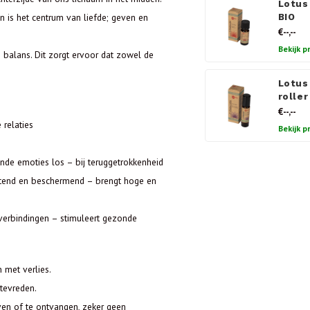
Lotus
n is het centrum van liefde; geven en
BIO
€--,--
Bekijk p
 balans. Dit zorgt ervoor dat zowel de
Lotus
roller
€--,--
relaties
Bekijk p
de emoties los – bij teruggetrokkenheid
ostend en beschermend – brengt hoge en
verbindingen – stimuleert gezonde
 met verlies.
 tevreden.
geven of te ontvangen, zeker geen