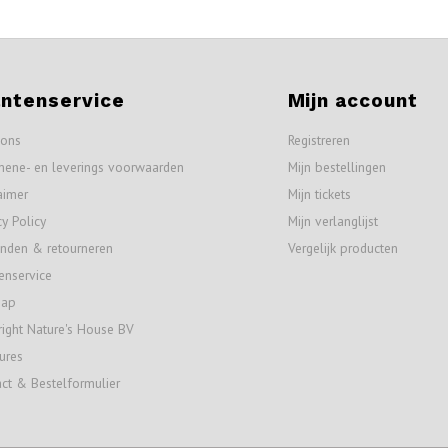
antenservice
Mijn account
 ons
Registreren
mene- en leverings voorwaarden
Mijn bestellingen
aimer
Mijn tickets
cy Policy
Mijn verlanglijst
nden & retourneren
Vergelijk producten
enservice
map
ight Nature's House BV
ures
ct & Bestelformulier