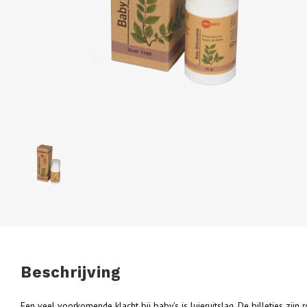
Beschrijving
Een veel voorkomende klacht bij baby’s is luieruitslag. De billetjes zijn 