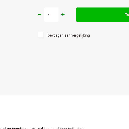
T
Toevoegen aan vergelijking
rood en geïrriteerde, vooral bij een dunne ontlasting.