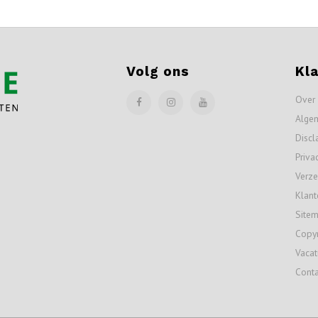
Volg ons
Kl
Over
Alge
Discl
Priva
Verze
Klant
Site
Copyr
Vacat
Conta