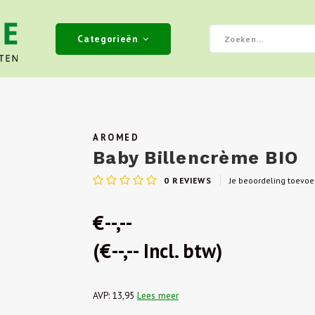
Categorieën
AROMED
Baby Billencrème BIO
0
REVIEWS
Je beoordeling toevo
€--,--
(€--,-- Incl. btw)
AVP: 13,95
Lees meer