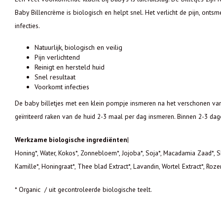
Baby Billencrème is biologisch en helpt snel. Het verlicht de pijn, onts
infecties.
Natuurlijk, biologisch en veilig
Pijn verlichtend
Reinigt en hersteld huid
Snel resultaat
Voorkomt infecties
De baby billetjes met een klein pompje insmeren na het verschonen van 
geïrriteerd raken van de huid 2-3 maal per dag insmeren. Binnen 2-3 dagen
Werkzame biologische ingrediënten
|
Honing*, Water, Kokos*, Zonnebloem*, Jojoba*, Soja*, Macadamia Zaad*, S
Kamille*, Honingraat*, Thee blad Extract*, Lavandin, Wortel Extract*, Roze
* Organic / uit gecontroleerde biologische teelt.