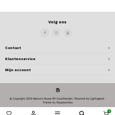
Volg ons
Contact
Klantenservice
Mijn account
© Copyright 2026 Nature's House BV Groothandel - Powered by
Lightspeed
-
Theme by
Shopmonkey
0
Vergelijk producten
0