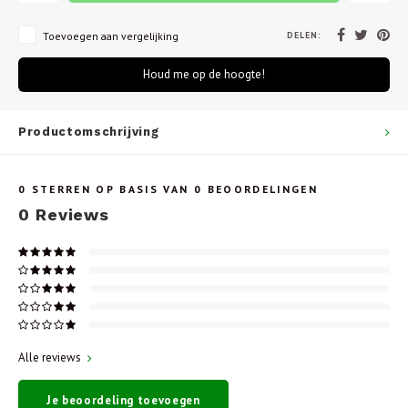
DELEN:
Toevoegen aan vergelijking
Houd me op de hoogte!
Productomschrijving
0
STERREN OP BASIS VAN
0
BEOORDELINGEN
0
Reviews
Alle reviews
Je beoordeling toevoegen