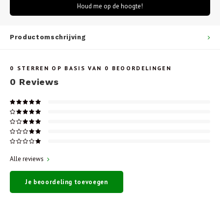
Houd me op de hoogte!
Productomschrijving
0
STERREN OP BASIS VAN
0
BEOORDELINGEN
0
Reviews
Alle reviews
Je beoordeling toevoegen