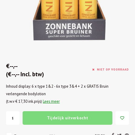
€--,--
NIET OP VOORRAAD
(€--,-- Incl. btw)
Inhoud display: 6 x type 1&2 - 6x type 3&4 + 2 x GRATIS Bruin
verlengende bodylotion
(t.w.v € 17,30 ink.prijs)
Lees meer
Tijdelijk uitverkocht