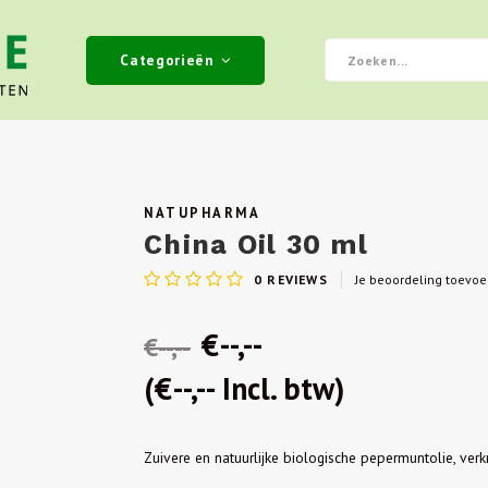
Categorieën
NATUPHARMA
China Oil 30 ml
0
REVIEWS
Je beoordeling toevo
€--,--
€--,--
(€--,-- Incl. btw)
Zuivere en natuurlijke biologische pepermuntolie, ver