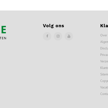
Volg ons
Kl
Over
Alge
Discl
Priva
Verze
Klant
Site
Copyr
Vacat
Conta