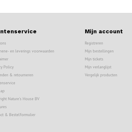
antenservice
Mijn account
 ons
Registreren
mene- en leverings voorwaarden
Mijn bestellingen
aimer
Mijn tickets
cy Policy
Mijn verlanglijst
nden & retourneren
Vergelijk producten
enservice
map
ight Nature's House BV
ures
ct & Bestelformulier