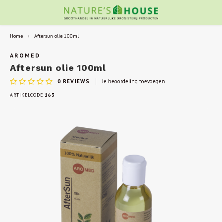
Home
Aftersun olie 100ml
AROMED
Aftersun olie 100ml
0
REVIEWS
Je beoordeling toevoegen
ARTIKELCODE
163